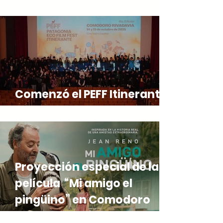
en Comodoro Rivadavia
Comenzó el PEFF Itinerante
en Comodoro Rivadavia
Proyección especial de la
película “Mi amigo el
pingüino” en Comodoro
Rivadavia