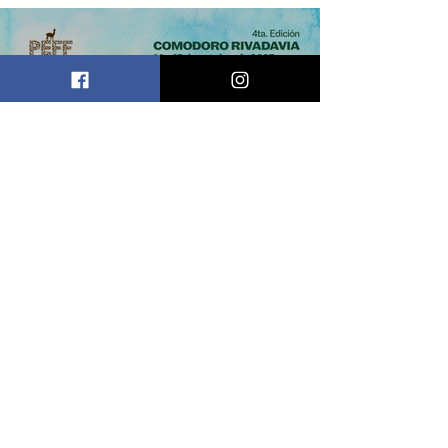
Se viene la 4ta edición del
PEFF Itinerante en
Comodoro Rivadavia
El Patagonia Eco Film Fest
celebró su 10ª edición con
un fin de semana a puro
cine y conciencia
ambiental