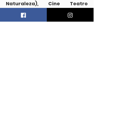
Naturaleza), Cine Teatro
Auditorium.
CONTACTO
PEFF
Asociación
Civil
info@patagoniaecofilmfest.com
Puerto Madryn - Chubut
Patagonia Argentina