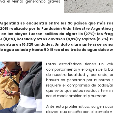
leva el viento generando graves
 Argentina se encuentra entre los 30 países que más res
19 realizado por la Fundación Vida Silvestre Argentina 
las playas fueron: colillas de cigarrillo (27%); los frag
or (8,6%), botellas y otros envases (6,9%) y tapitas (6,2%)
e encontraron 16.325 unidades. Un dato alarmante si se co
de agua salada y hasta 50 litros si se trata de agua dulce
w
Estas estadísticas tienen un va
comportamiento y el origen de la ba
de nuestra localidad y, por ende, c
basura es generada por nuestros p
requiere el compromiso de todos/a
que evite que estos residuos termi
salud medioambiental y humana.
Ante esta problemática, surgen acc
playas, que enseña con el ejemplo y