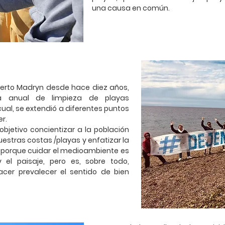
una causa en común.
uerto Madryn desde hace diez años,
a anual de limpieza de playas
 cual, se extendió a diferentes puntos
r.
bjetivo concientizar a la población
uestras costas /playas y enfatizar la
, porque cuidar el medioambiente es
y el paisaje, pero es, sobre todo,
er prevalecer el sentido de bien