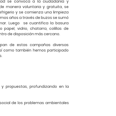
idad se convoca a la ciudadanía y
 de manera voluntaria y gratuita, se
efrigerio y se comienza una limpieza
timos años a través de buzos se sumó
mar. Luego se cuantifica la basura
 papel, vidrio, chatarra, colillas de
centro de disposición más cercano.
cipan de estas campañas diversas
así como también hemos participado
s.
y propuestas, profundizando en la
ocial de los problemas ambientales