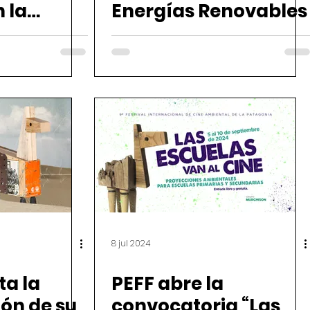
 la
Energías Renovables
8 jul 2024
ta la
PEFF abre la
ón de su
convocatoria “Las