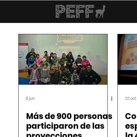
8 jun
20 oct
Más de 900 personas
Co
participaron de las
es
proyecciones
la 