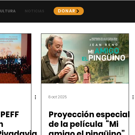
DONAR
CULTURA
NOTICIAS
8 oct 2025
 PEFF
Proyección especial
n
de la película “Mi
ivadavia
amigo el pingüino”