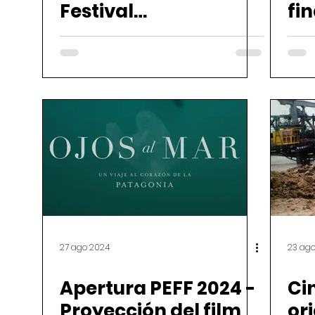
Festival
fin
Internacional de Cine
ed
de las Yungas
27 ago 2024
23 ag
Apertura PEFF 2024 -
Ci
Proyección del film
ori