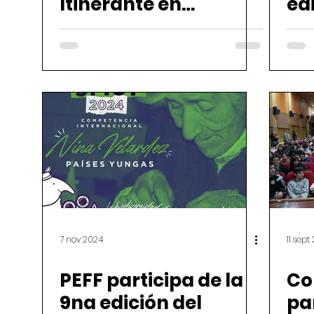
Itinerante en
ed
Comodoro Rivadavia
se
co
am
7 nov 2024
11 sept
PEFF participa de la
Co
9na edición del
pa