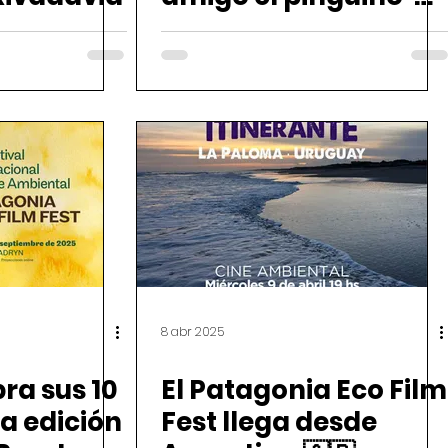
en Comodoro
Rivadavia
8 abr 2025
bra sus 10
El Patagonia Eco Film
a edición
Fest llega desde