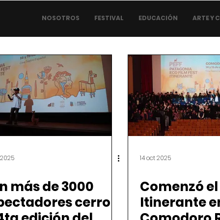
NOSOTROS
FESTIVAL
EDUCACIÓN
ARTE Y 
 2025
14 oct 2025
n más de 3000
Comenzó el
pectadores cerro
Itinerante e
4ta edición del
Comodoro R