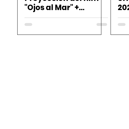
"Ojos al Mar" +
202
Muestra Fotográfica
DE
me