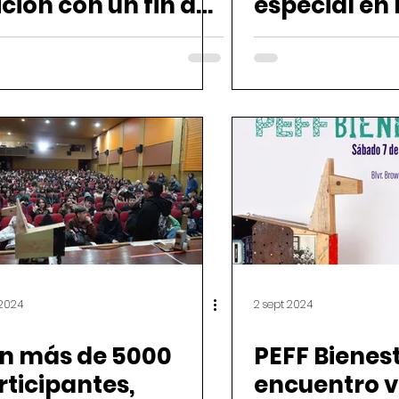
ición con un fin de
especial en
mana a puro cine y
Madryn
nciencia
biental
 2024
2 sept 2024
n más de 5000
PEFF Bienest
rticipantes,
encuentro vi