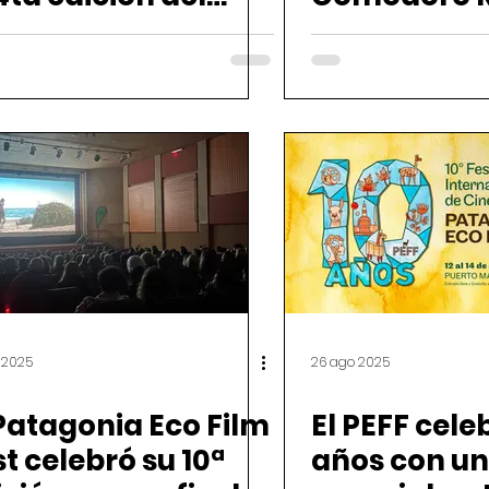
FF Itinerante en
modoro Rivadavia
t 2025
26 ago 2025
 Patagonia Eco Film
El PEFF cele
t celebró su 10ª
años con un