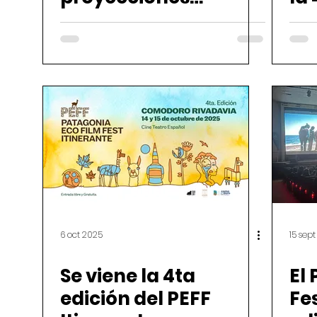
ambientales del
PE
Patagonia Eco Film
Co
Fest en Expo
Ambiente 2026
6 oct 2025
15 sep
Se viene la 4ta
El
edición del PEFF
Fes