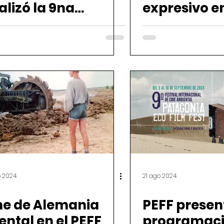
alizó la 9na
expresivo en
ición del PEFF
naturaleza
o 2024
21 ago 2024
ne de Alemania
PEFF presen
ental en el PEFF
programaci