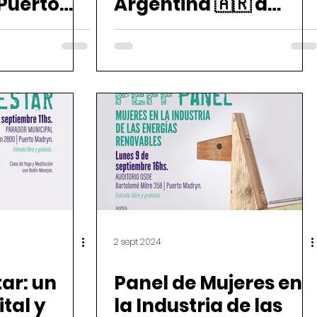
 Puerto
Argentina 🇦🇷 a
Uruguay 🇺🇾
2 sept 2024
ar: un
Panel de Mujeres en
tal y
la Industria de las