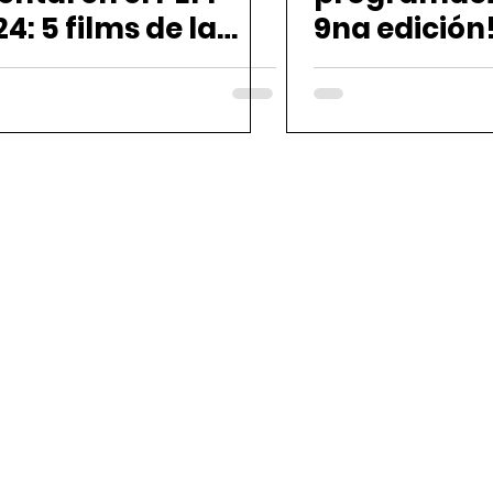
4: 5 films de la
9na edición
FA sobre
dioambiente