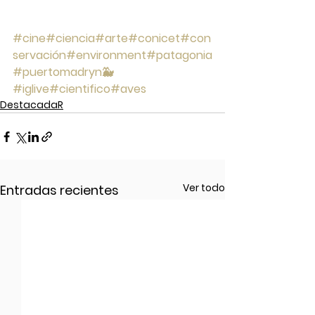
#cine
#ciencia
#arte
#conicet
#con
servación
#environment
#patagonia
#puertomadryn🐳
#iglive
#cientifico
#aves
DestacadaR
Ver todo
Entradas recientes