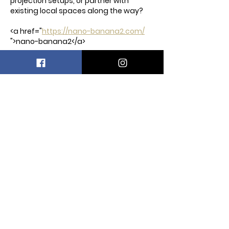
projection setups, or partner with 
existing local spaces along the way?
<a href="
https://nano-banana2.com/
">nano-banana2</a>
Me gusta
Reaccionar
Billy D Sanchez
21 jun
It's a bold route—30,000 km from 
Ushuaia to Alaska—but I wonder how 
the festival offsets the carbon 
footprint of that much travel. Given the 
eco-focus, are they relying on electric 
or hybrid transport for the journey, or is 
there a plan to make the mileage 
carbon-neutral?
<a href="
https://nano-bananapro.com/
">nano-bananapro</a>