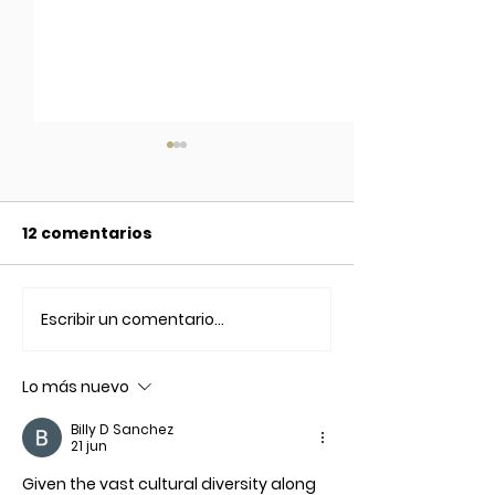
12 comentarios
Escribir un comentario...
Flavio Quintana,
El PEFF cerró 
ciencia, arte,
convocatoria
ambiente y otras
más de 550 pe
Lo más nuevo
turbas.
Billy D Sanchez
21 jun
Given the vast cultural diversity along 