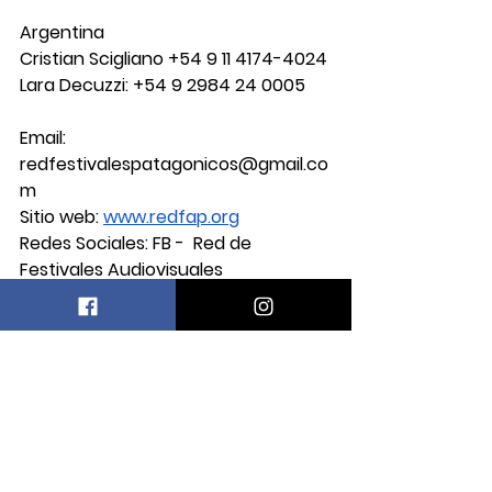
Argentina
Cristian Scigliano +54 9 11 4174-4024
Lara Decuzzi: +54 9 2984 24 0005
Email: 
redfestivalespatagonicos@gmail.co
m
Sitio web:
www.redfap.org
Redes Sociales: 
FB -  Red de 
Festivales Audiovisuales 
Patagónicos / IG - 
@redfestivalespatagonicos
DestacadaR