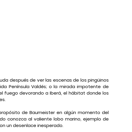
uda después de ver las escenas de los pingüinos 
ida Península Valdés; o la mirada impotente de 
l fuego devorando a Iberá, el hábitat donde los 
es.
el propósito de Baumeister en algún momento del 
do conozca al valiente lobo marino, ejemplo de 
 con un desenlace inesperado.