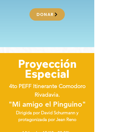
DONAR
Proyección
Especial
4to PEFF Itinerante Comodoro
Rivadavia.
"Mi amigo el Pinguino"
Dirigida por
David Schurmann
y
protagonizada por Jean Reno