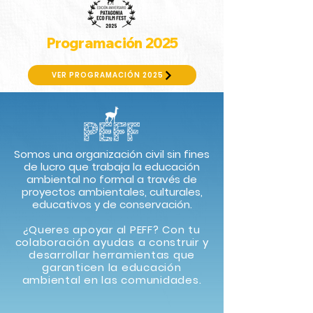
Programación 2025
VER PROGRAMACIÓN 2025
Somos una organización civil sin fines
de lucro que trabaja la educación
ambiental no formal a través de
proyectos ambientales, culturales,
educativos y de conservación.​
¿Queres apoyar al PEFF? Con tu
colaboración ayudas a construir y
desarrollar herramientas que
garanticen la educación
ambiental en las comunidades.