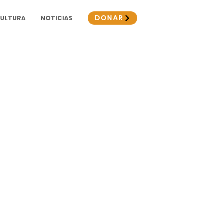
DONAR
CULTURA
NOTICIAS