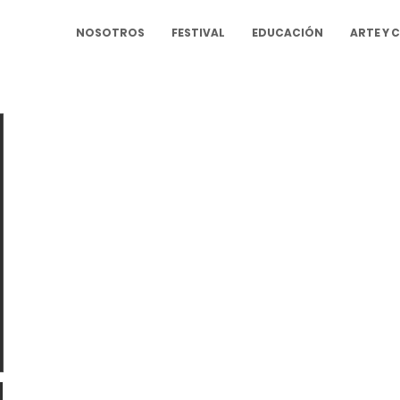
NOSOTROS
FESTIVAL
EDUCACIÓN
ARTE Y 