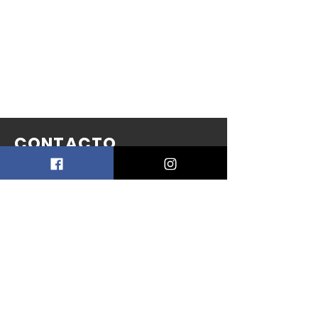
CONTACTO
PEFF
Asociación
Civil
info@patagoniaecofilmfest.com
Puerto Madryn - Chubut
Patagonia Argentina
+541141744024
+54280481526
3