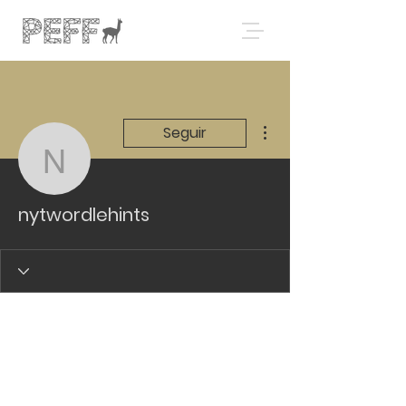
Más acciones
Seguir
nytwordlehints
nytwordlehints