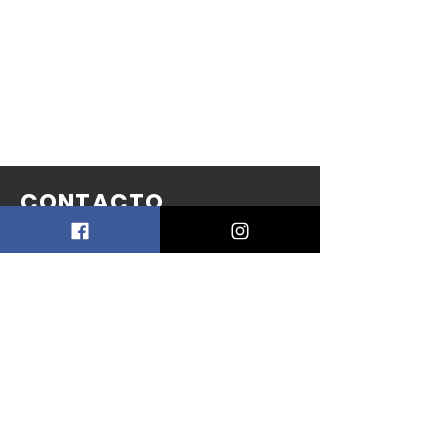
CONTACTO
PEFF
Asociación
Civil
info@patagoniaecofilmfest.com
Puerto Madryn - Chubut
Patagonia Argentina
+541141744024
+54280481526
3