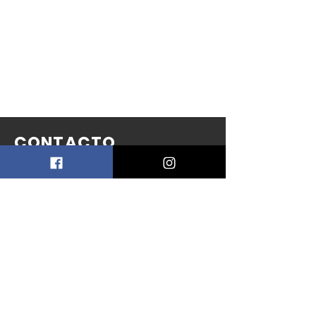
CONTACTO
PEFF
Asociación
Civil
info@patagoniaecofilmfest.com
Puerto Madryn - Chubut
Patagonia Argentina
+541141744024
+54280481526
3