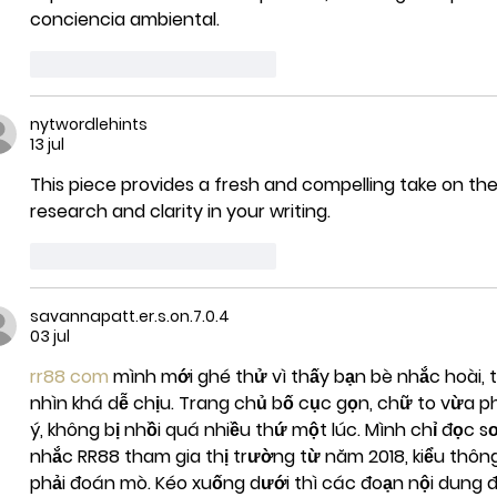
conciencia ambiental.
Me gusta
Reaccionar
nytwordlehints
13 jul
This piece provides a fresh and compelling take on the
research and clarity in your writing. 
bear clicker
Me gusta
Reaccionar
savannapatt.er.s.on.7.0.4
03 jul
rr88 com
 mình mới ghé thử vì thấy bạn bè nhắc hoài, 
nhìn khá dễ chịu. Trang chủ bố cục gọn, chữ to vừa 
ý, không bị nhồi quá nhiều thứ một lúc. Mình chỉ đọc sơ 
nhắc RR88 tham gia thị trường từ năm 2018, kiểu thôn
phải đoán mò. Kéo xuống dưới thì các đoạn nội dung đ