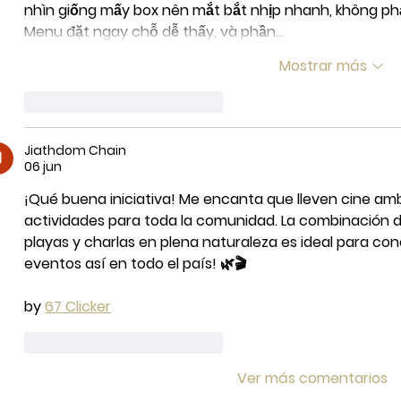
nhìn giống mấy box nên mắt bắt nhịp nhanh, không phả
Menu đặt ngay chỗ dễ thấy, và phần…
Mostrar más
Me gusta
Reaccionar
Jiathdom Chain
06 jun
¡Qué buena iniciativa! Me encanta que lleven cine a
actividades para toda la comunidad. La combinación d
playas y charlas en plena naturaleza es ideal para conc
eventos así en todo el país! 🌿🎬
by 
67 Clicker
Me gusta
Reaccionar
Ver más comentarios