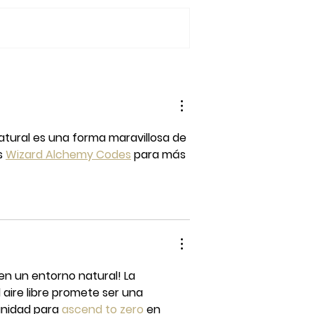
 3000
Comenzó el PEFF
s cerro la
Itinerante en Comodoro
del PEFF
Rivadavia
en Comodoro
natural es una forma maravillosa de 
s 
Wizard Alchemy Codes
 para más 
n un entorno natural! La 
aire libre promete ser una 
unidad para 
ascend to zero
 en 