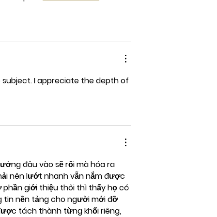
 subject. I appreciate the depth of 
tưởng đâu vào sẽ rối mà hóa ra 
phải nên lướt nhanh vẫn nắm được 
phần giới thiệu thôi thì thấy họ có 
g tin nền tảng cho người mới đỡ 
ược tách thành từng khối riêng, 