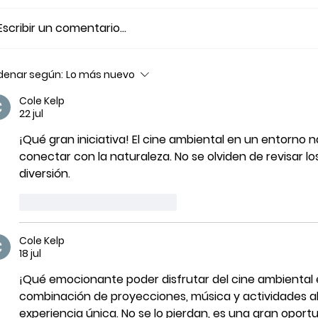
Escribir un comentario...
Más de 900 personas
Con más de
denar según:
Lo más nuevo
participaron de las
espectadore
Cole Kelp
proyecciones
4ta edición 
22 jul
ambientales del
Itinerante 
¡Qué gran iniciativa! El cine ambiental en un entorno 
Patagonia Eco Film Fest
Rivadavia
conectar con la naturaleza. No se olviden de revisar lo
en Expo Ambiente 2026
diversión.
Me gusta
Reaccionar
Cole Kelp
18 jul
¡Qué emocionante poder disfrutar del cine ambiental e
combinación de proyecciones, música y actividades al 
experiencia única. No se lo pierdan, es una gran oport