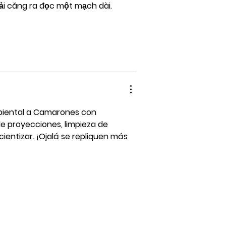
i căng ra đọc một mạch dài. 
mbiental a Camarones con 
e proyecciones, limpieza de 
ientizar. ¡Ojalá se repliquen más 