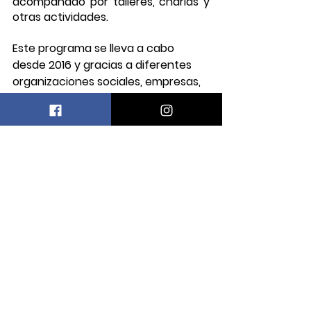
acompañado por talleres, charlas y 
otras actividades.
Este programa se lleva a cabo 
desde 2016 y gracias a diferentes 
organizaciones sociales, empresas, 
universidades, organismos del 
estado y grupos autoconvocados, 
a llegado a diferentes ciudades de 
nuestro país como CABA, Córdoba, 
Comodoro Rivadavia, La Plata, Las 
Grutas, Trevelin, Bariloche, Río 
Gallegos, Camarones, Miramar, 
Cipolletti, Ushuaia, Trelew, Gaiman y 
Puerto Madryn.