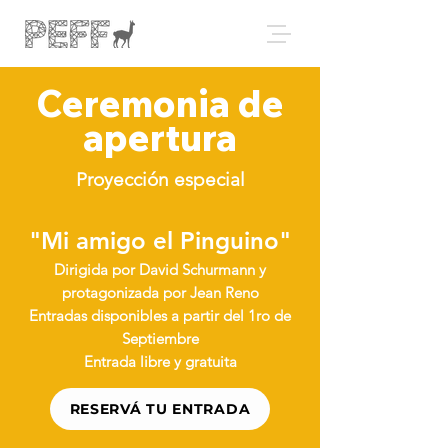
Ceremonia de
apertura
Proyección especial
"Mi amigo el Pinguino"
Dirigida por
David Schurmann
y
protagonizada por Jean Reno
Entradas disponibles a partir del 1ro de
Septiembre
Entrada libre y gratuita
RESERVÁ TU ENTRADA