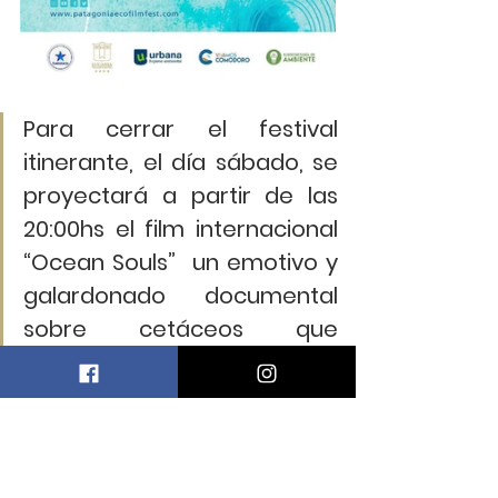
Para cerrar el festival 
itinerante, el día sábado, se 
proyectará a partir de las 
20:00hs el film internacional 
“Ocean Souls”  un emotivo y 
galardonado documental 
sobre cetáceos que 
muestra la mayor diversidad 
de esta especie  jamás vista 
en una película. De la mano 
del  Director y Productor 
Philip Hamilton,  Ocean Souls, 