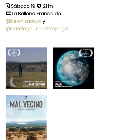
🗓 Sábado 19 ⏰ 21 hs
🎞 La Ballena Franca de 
@kevin.zaouali
 y 
@santiago_sainztrapaga
.