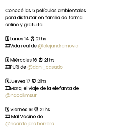
Conocé las 5 películas ambientales 
para disfrutar en familia de forma 
online y gratuita.
🗓 Lunes 14 ⏰ 21 hs
🎞Vida real de 
@alejandromovia
🗓 Miércoles 16 ⏰ 21 hs
🎞PURI de 
@dani_casado
🗓Jueves 17 ⏰ 21hs
🎞Mara, el viaje de la elefanta de 
@naccikmsur
🗓 Viernes 18 ⏰ 21 hs
🎞 Mal Vecino de 
@ricardo.jara.herrera