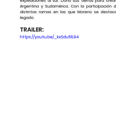
expediciones al sur. Donó sus tierras para crear
Argentina y Sudamérica. Con la participación d
distintas ramas en las que Moreno se destacó
legado.
TRAILER:
https://youtu.be/_kxSdu51L94