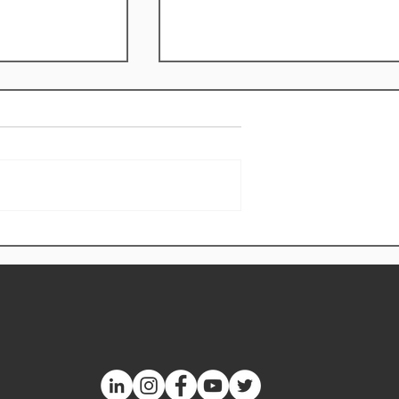
 3000
Comenzó el PEFF
s cerro la
Itinerante en Comodoro
del PEFF
Rivadavia
en Comodoro