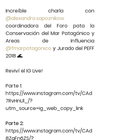
Increíble charla con 
@alexandra.sapoznikow
coordinadora del Foro pata la 
Conservación del Mar Patagónico y 
Areas de Influencia 
@fmarpatagonico
y Jurado del PEFF 
2018 🌊.
Reviví el IG Live!
Parte 1: 
https://www.instagram.com/tv/CAd
7RvHnUl_/?
utm_source=ig_web_copy_link
Parte 2:
https://www.instagram.com/tv/CAd
8ZgFn6ZS/?